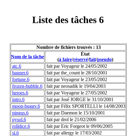
Liste des tâches 6
Nombre de fichiers trouvés : 13
État
Nom de la tâche
(
à faire
/
réservé
/
fait
/
pseudo
)
atc.6
fait par Voyageur le 24/05/2002
banner.6
fait par the_count le 28/10/2001
fortune.6
fait par Voyageur le 23/05/2002
frozen-bubble.6
fait par neosadik le 19/04/2003
heroes.6
fait par Voyageur le 27/05/2002
intro.6
fait par José JORGE le 31/10/2001
moon-buggy.6
fait par Félix SPORTELLI le 14/08/2003
pingus.6
fait par Daemon le 15/10/2001
pysol.6
fait par drol le 21/02/2006
rolldice.6
fait par Eric Forgeot le 09/06/2005
sl.6
fait par allergy le 17/03/2002