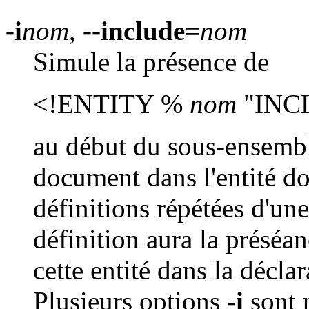
-i
nom
,
--include=
nom
Simule la présence de
<!ENTITY %
nom
"INC
au début du sous-ensembl
document dans l'entité 
définitions répétées d'une
définition aura la préséan
cette entité dans la décl
Plusieurs options
-i
sont 