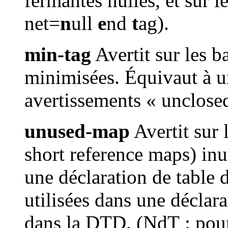
fermantes nulles, et sur l
net=
n
ull
e
nd
t
ag).
min-tag
Avertit sur les b
minimisées. Équivaut à 
avertissements « unclosed
unused-map
Avertit sur 
short reference maps) inut
une déclaration de table 
utilisées dans une déclara
dans la DTD. (NdT : pour