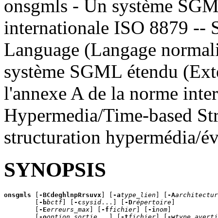
onsgmls - Un système SGM
internationale ISO 8879 --
Language (Langage normalis
système SGML étendu (Exte
l'annexe A de la norme inte
Hypermedia/Time-based Str
structuration hypermédia/é
SYNOPSIS
onsgmls
 [
-BCdeghlnpRrsuvx
] [
-a
type_lien
] [
-A
architectur
        [
-b
bctf
] [
-c
sysid
...] [
-D
répertoire
]

        [
-E
erreurs_max
] [
-f
fichier
] [
-i
nom
]

        [
-o
option_sortie
...] [
-t
fichier
] [
-w
type_averti