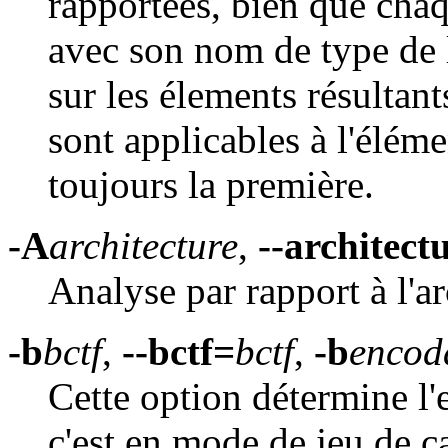
rapportées, bien que chaqu
avec son nom de type de l
sur les élements résultant
sont applicables à l'élém
toujours la première.
-A
architecture
,
--architect
Analyse par rapport à l'a
-b
bctf
,
--bctf=
bctf
,
-b
encod
Cette option détermine l'e
c'est en mode de jeu de ca