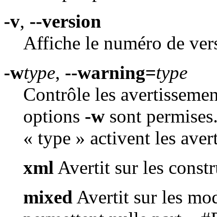
-v
,
--version
Affiche le numéro de ver
-w
type
,
--warning=
type
Contrôle les avertissement
options
-w
sont permises.
« type » activent les aver
xml
Avertit sur les cons
mixed
Avertit sur les mo