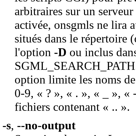
arbitraires sur un serveu
activée, onsgmls ne lira a
situés dans le répertoire 
l'option
-D
ou inclus dans
SGML_SEARCH_PATH. Pou
option limite les noms de 
0-9, « ? », « . », « _ », 
fichiers contenant « .. ».
-s
,
--no-output