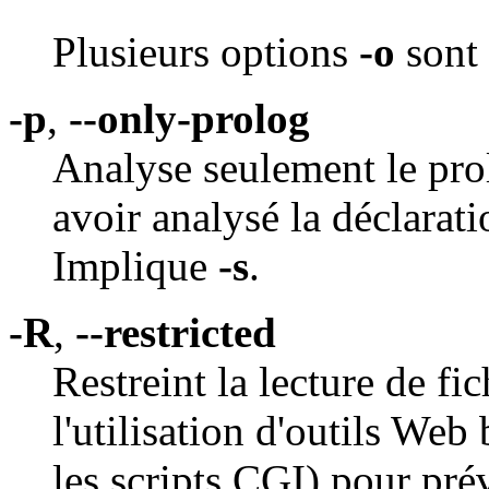
Plusieurs options
-o
sont 
-p
,
--only-prolog
Analyse seulement le pr
avoir analysé la déclarat
Implique
-s
.
-R
,
--restricted
Restreint la lecture de fic
l'utilisation d'outils We
les scripts CGI) pour prév