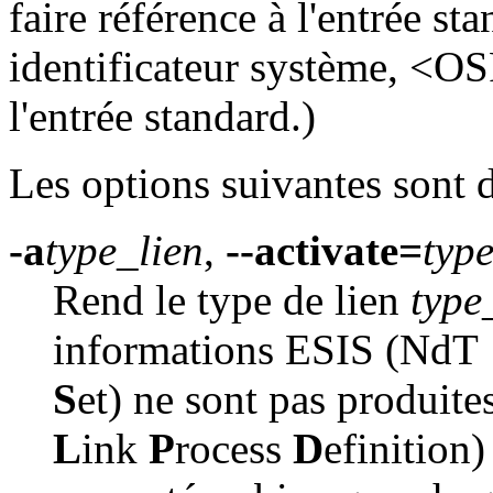
faire référence à l'entrée s
identificateur système, <OSF
l'entrée standard.)
Les options suivantes sont d
-a
type_lien
,
--activate=
type
Rend le type de lien
type
informations ESIS (NdT
S
et) ne sont pas produite
L
ink
P
rocess
D
efinition)