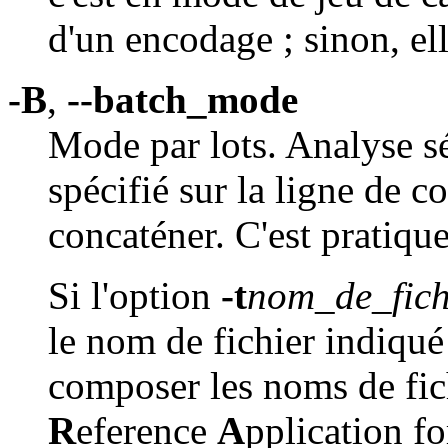
d'un encodage ; sinon, el
-B
,
--batch_mode
Mode par lots. Analyse s
spécifié sur la ligne de 
concaténer. C'est pratiqu
Si l'option
-t
nom_de_fich
le nom de fichier indiqué
composer les noms de fic
R
eference
A
pplication f