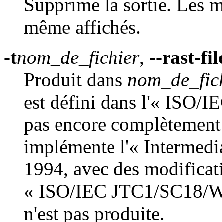
Supprime la sortie. Les m
même affichés.
-t
nom_de_fichier
,
--rast-fi
Produit dans
nom_de_fic
est défini dans l'« ISO/I
pas encore complètement 
implémente l'« Intermedia
1994, avec des modificat
« ISO/IEC JTC1/SC18/WG
n'est pas produite.