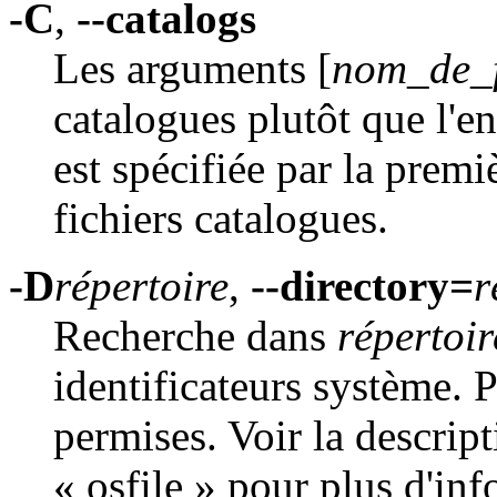
-C
,
--catalogs
Les arguments [
nom_de_f
catalogues plutôt que l'e
est spécifiée par la pr
fichiers catalogues.
-D
répertoire
,
--directory=
r
Recherche dans
répertoir
identificateurs système. 
permises. Voir la descrip
« osfile » pour plus d'in